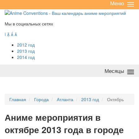
Меню
Све
/
раз
Мы в социальных сетях




2012 год
2013 год
2014 год
Месяцы
Све
/
раз
Главная
Города
Атланта
2013 год
Октябрь
А
ниме мероприятия в
октябре 2013 года в городе