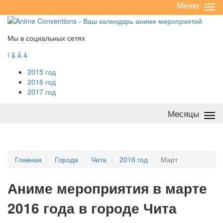
Меню
Све
/
раз
Мы в социальных сетях




2015 год
2016 год
2017 год
Месяцы
Све
/
раз
Главная
Города
Чита
2016 год
Март
А
ниме мероприятия в марте
2016 года в городе Чита