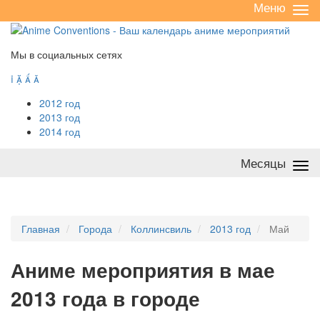
Меню
Све
/
раз
Мы в социальных сетях




2012 год
2013 год
2014 год
Месяцы
Све
/
раз
Главная
Города
Коллинсвиль
2013 год
Май
А
ниме мероприятия в мае
2013 года в городе