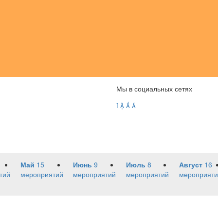
Мы в социальных сетях




Май
15
Июнь
9
Июль
8
Август
16
тий
мероприятий
мероприятий
мероприятий
мероприяти