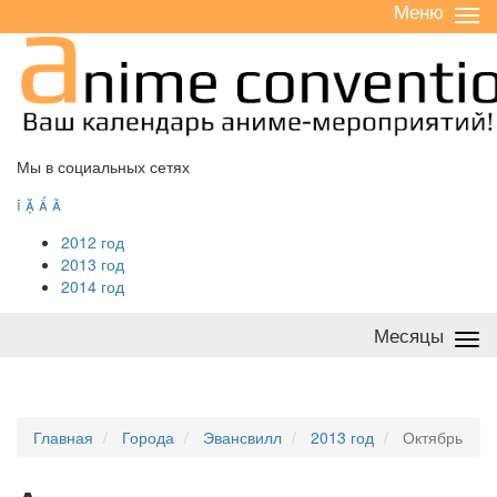
Меню
Све
/
раз
Мы в социальных сетях




2012 год
2013 год
2014 год
Месяцы
Све
/
раз
Главная
Города
Эвансвилл
2013 год
Октябрь