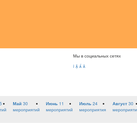
Мы в социальных сетях




5
Май
30
Июнь
11
Июль
24
Август
30
тий
мероприятий
мероприятий
мероприятия
мероприяти