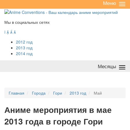
Меню
Све
/
раз
Мы в социальных сетях




2012 год
2013 год
2014 год
Месяцы
Све
/
раз
Главная
Города
Гори
2013 год
Май
А
ниме мероприятия в мае
2013 года в городе Гори