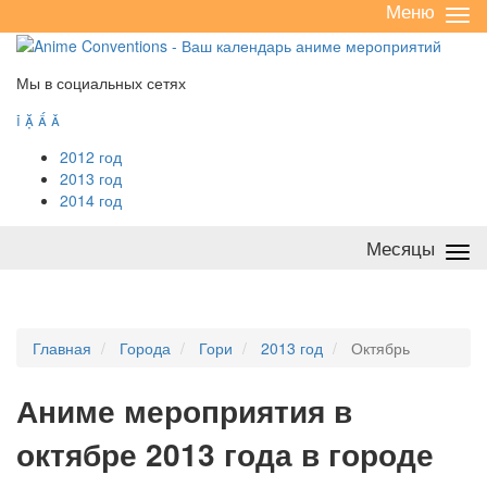
Меню
Све
/
раз
Мы в социальных сетях




2012 год
2013 год
2014 год
Месяцы
Све
/
раз
Главная
Города
Гори
2013 год
Октябрь
А
ниме мероприятия в
октябре 2013 года в городе