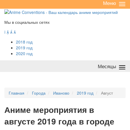
Меню
Све
/
раз
Мы в социальных сетях




2018 год
2019 год
2020 год
Месяцы
Све
/
раз
Главная
Города
Иваново
2019 год
Август
А
ниме мероприятия в
августе 2019 года в городе