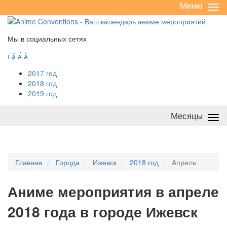
Меню
Све
/
раз
Мы в социальных сетях




2017 год
2018 год
2019 год
Месяцы
Све
/
раз
Главная
Города
Ижевск
2018 год
Апрель
А
ниме мероприятия в апреле
2018 года в городе Ижевск