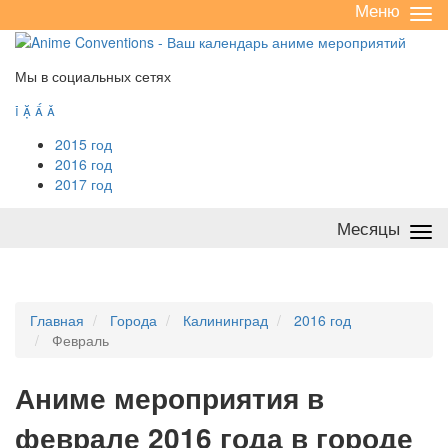
Меню
Све
/
раз
Мы в социальных сетях




2015 год
2016 год
2017 год
Месяцы
Све
/
раз
Главная
Города
Калининград
2016 год
Февраль
А
ниме мероприятия в
феврале 2016 года в городе