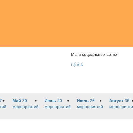
Мы в социальных сетях




7
Май
30
Июнь
20
Июль
26
Август
35
тий
мероприятий
мероприятий
мероприятий
мероприяти