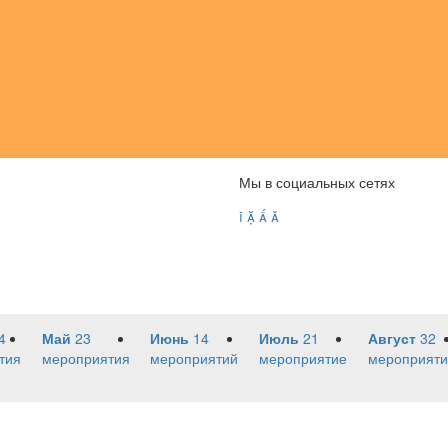
Мы в социальных сетях




4
Май
23
Июнь
14
Июль
21
Август
32
тия
мероприятия
мероприятий
мероприятие
мероприяти