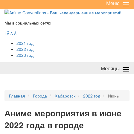
Меню
Све
/
раз
Мы в социальных сетях




2021 год
2022 год
2023 год
Месяцы
Све
/
раз
Главная
Города
Хабаровск
2022 год
Июнь
А
ниме мероприятия в июне
2022 года в городе