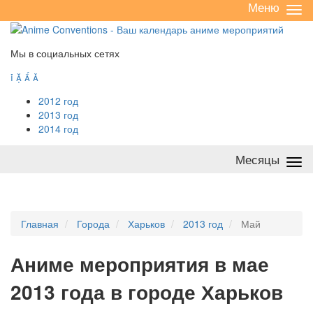
Меню
Све
/
раз
Мы в социальных сетях




2012 год
2013 год
2014 год
Месяцы
Све
/
раз
Главная
Города
Харьков
2013 год
Май
А
ниме мероприятия в мае
2013 года в городе Харьков