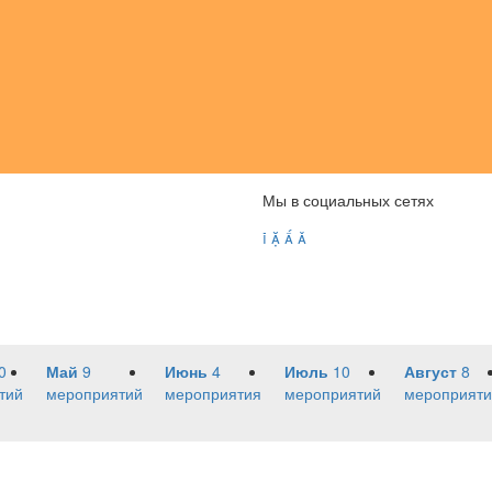
Мы в социальных сетях




0
Май
9
Июнь
4
Июль
10
Август
8
тий
мероприятий
мероприятия
мероприятий
мероприяти