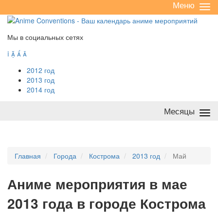
Меню
Све
/
раз
Мы в социальных сетях




2012 год
2013 год
2014 год
Месяцы
Све
/
раз
Главная
Города
Кострома
2013 год
Май
А
ниме мероприятия в мае
2013 года в городе Кострома