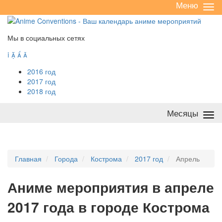
Меню
Све
/
раз
Мы в социальных сетях




2016 год
2017 год
2018 год
Месяцы
Све
/
раз
Главная
Города
Кострома
2017 год
Апрель
А
ниме мероприятия в апреле
2017 года в городе Кострома