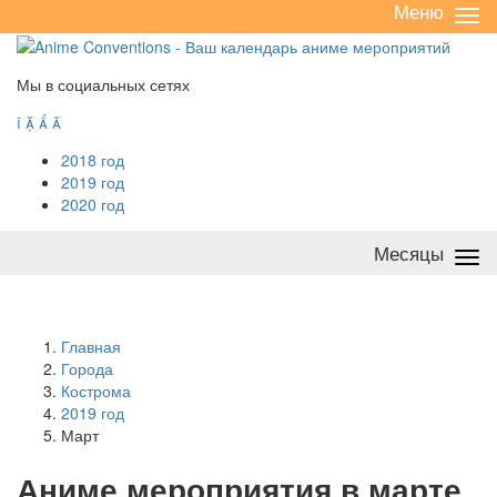
Меню
Све
/
раз
Мы в социальных сетях




2018 год
2019 год
2020 год
Месяцы
Све
/
раз
Главная
Города
Кострома
2019 год
Март
А
ниме мероприятия в марте