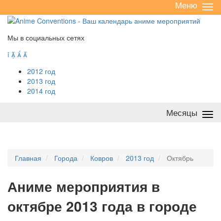
Меню
Све
/
раз
Мы в социальных сетях




2012 год
2013 год
2014 год
Месяцы
Све
/
раз
Главная
Города
Ковров
2013 год
Октябрь
А
ниме мероприятия в
октябре 2013 года в городе