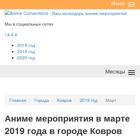
Меню
Све
/
раз
Мы в социальных сетях




2018 год
2019 год
2020 год
Месяцы
Све
/
раз
Главная
Города
Ковров
2019 год
Март
А
ниме мероприятия в марте
2019 года в городе Ковров