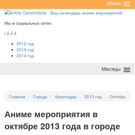
Меню
Све
/
раз
Мы в социальных сетях




2012 год
2013 год
2014 год
Месяцы
Све
/
раз
Главная
Города
Краснодар
2013 год
Октябрь
А
ниме мероприятия в
октябре 2013 года в городе