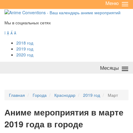
Меню
Све
/
раз
Мы в социальных сетях




2018 год
2019 год
2020 год
Месяцы
Све
/
раз
Главная
Города
Краснодар
2019 год
Март
А
ниме мероприятия в марте
2019 года в городе