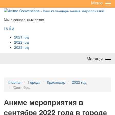
Меню
Све
/
раз
Мы в социальных сетях




2021 год
2022 год
2023 год
Месяцы
Све
/
раз
Главная
Города
Краснодар
2022 год
Сентябрь
А
ниме мероприятия в
сентябре 2022 года в городе