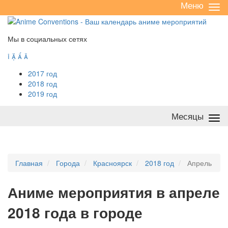
Меню
Све
/
раз
Мы в социальных сетях




2017 год
2018 год
2019 год
Месяцы
Све
/
раз
Главная
Города
Красноярск
2018 год
Апрель
А
ниме мероприятия в апреле
2018 года в городе