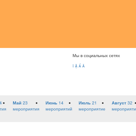
Мы в социальных сетях




4
Май
23
Июнь
14
Июль
21
Август
32
тия
мероприятия
мероприятий
мероприятие
мероприяти