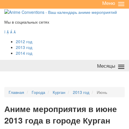
Меню
Све
/
раз
Мы в социальных сетях




2012 год
2013 год
2014 год
Месяцы
Све
/
раз
Главная
Города
Курган
2013 год
Июнь
А
ниме мероприятия в июне
2013 года в городе Курган