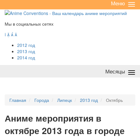
Меню
Све
/
раз
Мы в социальных сетях




2012 год
2013 год
2014 год
Месяцы
Све
/
раз
Главная
Города
Липецк
2013 год
Октябрь
А
ниме мероприятия в
октябре 2013 года в городе