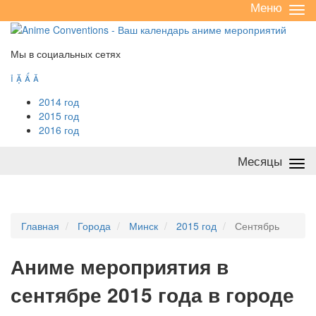
Меню
Све
/
раз
Мы в социальных сетях




2014 год
2015 год
2016 год
Месяцы
Све
/
раз
Главная
Города
Минск
2015 год
Сентябрь
А
ниме мероприятия в
сентябре 2015 года в городе