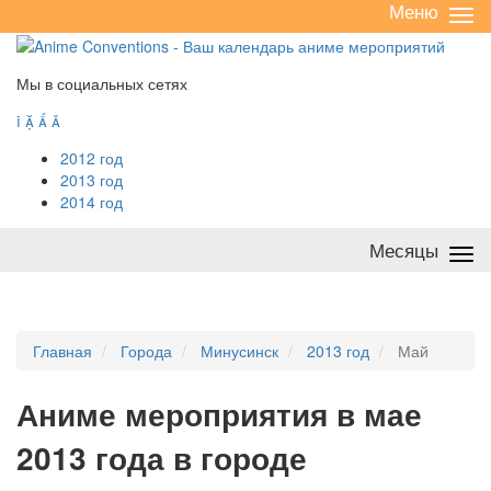
Меню
Све
/
раз
Мы в социальных сетях




2012 год
2013 год
2014 год
Месяцы
Све
/
раз
Главная
Города
Минусинск
2013 год
Май
А
ниме мероприятия в мае
2013 года в городе