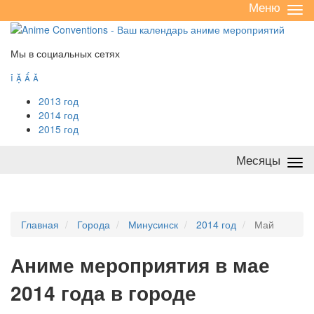
Меню
Све
/
раз
Мы в социальных сетях




2013 год
2014 год
2015 год
Месяцы
Све
/
раз
Главная
Города
Минусинск
2014 год
Май
А
ниме мероприятия в мае
2014 года в городе