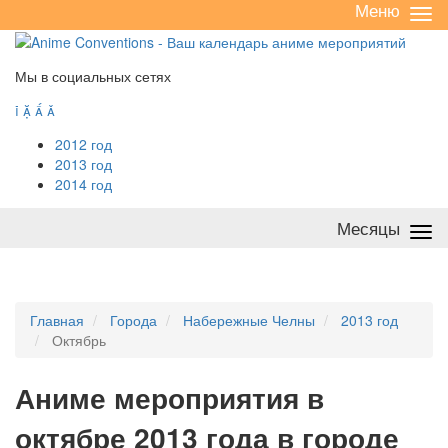
Меню
Све
/
раз
Мы в социальных сетях




2012 год
2013 год
2014 год
Месяцы
Све
/
раз
Главная
Города
Набережные Челны
2013 год
Октябрь
А
ниме мероприятия в
октябре 2013 года в городе