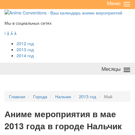
Меню
Све
/
раз
Мы в социальных сетях




2012 год
2013 год
2014 год
Месяцы
Све
/
раз
Главная
Города
Нальчик
2013 год
Май
А
ниме мероприятия в мае
2013 года в городе Нальчик