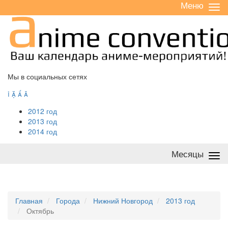
Меню
Све
/
раз
Мы в социальных сетях




2012 год
2013 год
2014 год
Месяцы
Све
/
раз
Главная
Города
Нижний Новгород
2013 год
Октябрь