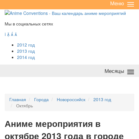
Меню
Све
/
раз
Мы в социальных сетях




2012 год
2013 год
2014 год
Месяцы
Све
/
раз
Главная
Города
Новороссийск
2013 год
Октябрь
А
ниме мероприятия в
октябре 2013 года в городе