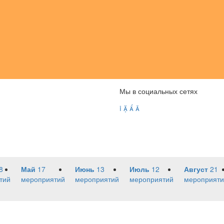
Мы в социальных сетях




8
Май
17
Июнь
13
Июль
12
Август
21
тий
мероприятий
мероприятий
мероприятий
мероприяти