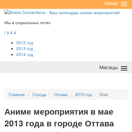
Меню
Све
/
раз
Мы в социальных сетях




2012 год
2013 год
2014 год
Месяцы
Све
/
раз
Главная
Города
Оттава
2013 год
Май
А
ниме мероприятия в мае
2013 года в городе Оттава