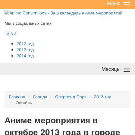
Меню
Све
/
раз
Мы в социальных сетях




2012 год
2013 год
2014 год
Месяцы
Све
/
раз
Главная
Города
Оверленд-Парк
2013 год
Октябрь
А
ниме мероприятия в
октябре 2013 года в городе