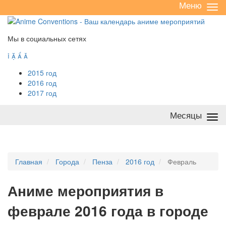
Меню
Све
/
раз
Мы в социальных сетях




2015 год
2016 год
2017 год
Месяцы
Све
/
раз
Главная
Города
Пенза
2016 год
Февраль
А
ниме мероприятия в
феврале 2016 года в городе