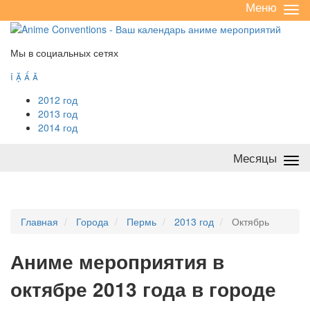
Меню
Све
/
раз
Мы в социальных сетях




2012 год
2013 год
2014 год
Месяцы
Све
/
раз
Главная
Города
Пермь
2013 год
Октябрь
А
ниме мероприятия в
октябре 2013 года в городе