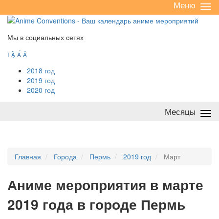
Меню
Све
/
раз
Мы в социальных сетях




2018 год
2019 год
2020 год
Месяцы
Све
/
раз
Главная
Города
Пермь
2019 год
Март
А
ниме мероприятия в марте
2019 года в городе Пермь