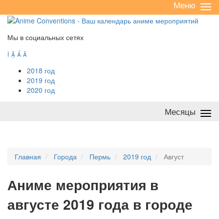
Меню
Све
/
раз
Мы в социальных сетях




2018 год
2019 год
2020 год
Месяцы
Све
/
раз
Главная
Города
Пермь
2019 год
Август
А
ниме мероприятия в
августе 2019 года в городе