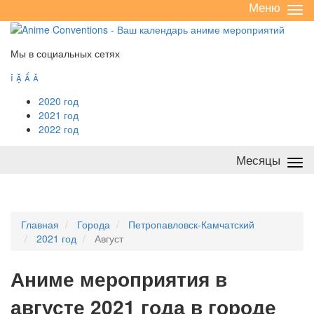
Меню
Све
/
раз
Мы в социальных сетях




2020 год
2021 год
2022 год
Месяцы
Све
/
раз
Главная
Города
Петропавловск-Камчатский
2021 год
Август
А
ниме мероприятия в
августе 2021 года в городе