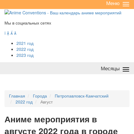
Меню
Све
/
раз
Мы в социальных сетях




2021 год
2022 год
2023 год
Месяцы
Све
/
раз
Главная
Города
Петропавловск-Камчатский
2022 год
Август
А
ниме мероприятия в
августе 2022 года в городе