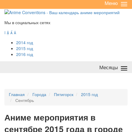
Меню
Све
/
раз
Мы в социальных сетях




2014 год
2015 год
2016 год
Месяцы
Све
/
раз
Главная
Города
Пятигорск
2015 год
Сентябрь
А
ниме мероприятия в
сентябре 2015 года в городе