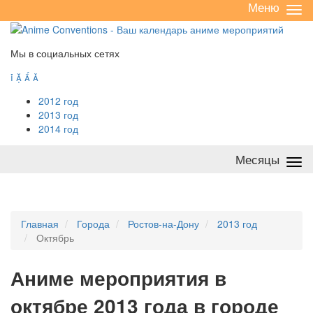
Меню
Све
/
раз
Мы в социальных сетях




2012 год
2013 год
2014 год
Месяцы
Све
/
раз
Главная
Города
Ростов-на-Дону
2013 год
Октябрь
А
ниме мероприятия в
октябре 2013 года в городе