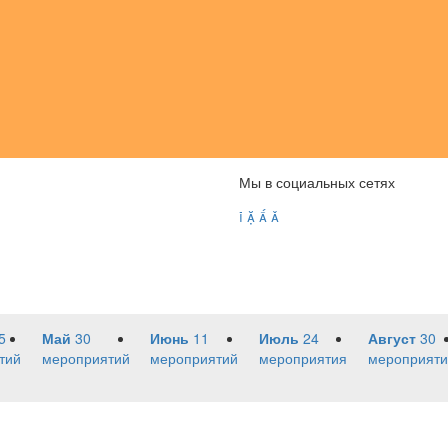
Мы в социальных сетях




5
Май
30
Июнь
11
Июль
24
Август
30
тий
мероприятий
мероприятий
мероприятия
мероприяти