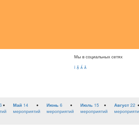
Мы в социальных сетях




6
Май
14
Июнь
6
Июль
15
Август
22
тий
мероприятий
мероприятий
мероприятий
мероприяти