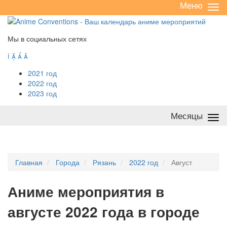
Меню
Све
/
раз
Мы в социальных сетях




2021 год
2022 год
2023 год
Месяцы
Све
/
раз
Главная
Города
Рязань
2022 год
Август
А
ниме мероприятия в
августе 2022 года в городе