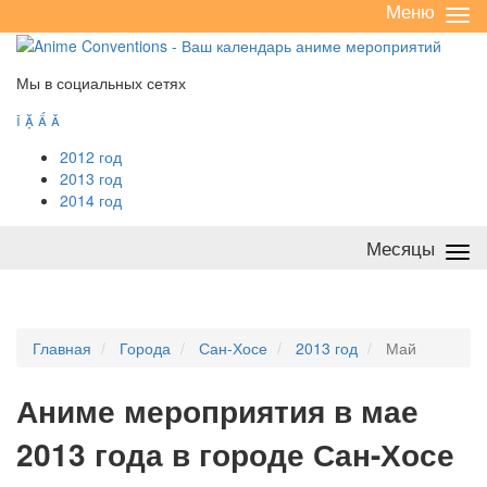
Меню
Све
/
раз
Мы в социальных сетях




2012 год
2013 год
2014 год
Месяцы
Све
/
раз
Главная
Города
Сан-Хосе
2013 год
Май
А
ниме мероприятия в мае
2013 года в городе Сан-Хосе